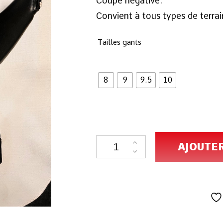
Coupe négative.
Convient à tous types de terrai
Tailles gants
8
9
9.5
10
AJOUTE