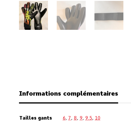
Informations complémentaires
Tailles gants
6
,
7
,
8
,
9
,
9.5
,
10