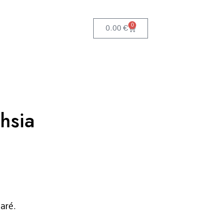
0
0.00
€
hsia
aré.