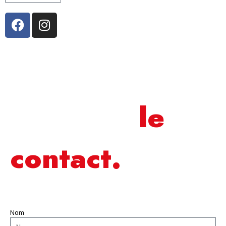
Gardons
le
contact.
Nom