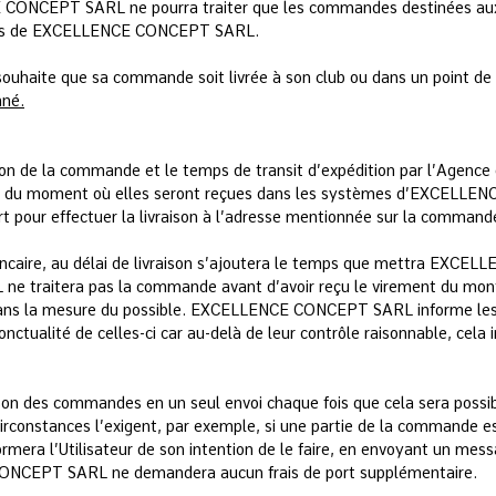
CE CONCEPT SARL ne pourra traiter que les commandes destinées aux 
vices de EXCELLENCE CONCEPT SARL.
l souhaite que sa commande soit livrée à son club ou dans un point d
nné.
on de la commande et le temps de transit d’expédition par l’Agence 
r du moment où elles seront reçues dans les systèmes d’EXCELLENC
t pour effectuer la livraison à l’adresse mentionnée sur la commande 
t bancaire, au délai de livraison s’ajoutera le temps que mettra EX
e traitera pas la commande avant d’avoir reçu le virement du mo
ans la mesure du possible. EXCELLENCE CONCEPT SARL informe les u
a ponctualité de celles-ci car au-delà de leur contrôle raisonnable, ce
on des commandes en un seul envoi chaque fois que cela sera po
s circonstances l’exigent, par exemple, si une partie de la commande 
ra l’Utilisateur de son intention de le faire, en envoyant un messag
CONCEPT SARL ne demandera aucun frais de port supplémentaire.