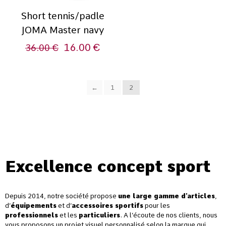
Short tennis/padle
JOMA Master navy
16.00
€
36.00
€
←
1
2
Excellence concept sport
Depuis 2014, notre société propose
une large gamme d’articles
,
d’
équipements
et d’
accessoires sportifs
pour les
professionnels
et les
particuliers
. A l’écoute de nos clients, nous
vous proposons un projet visuel personnalisé selon la marque qui