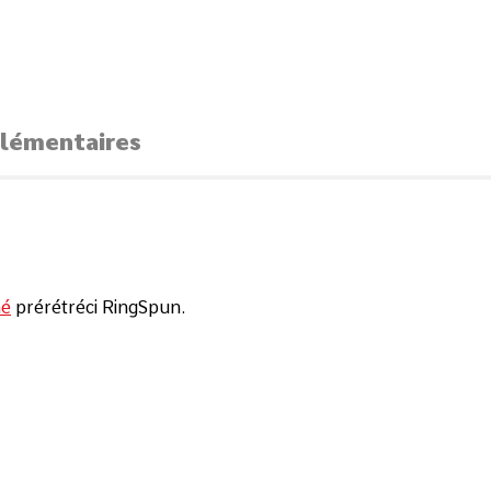
lémentaires
né
prérétréci RingSpun.