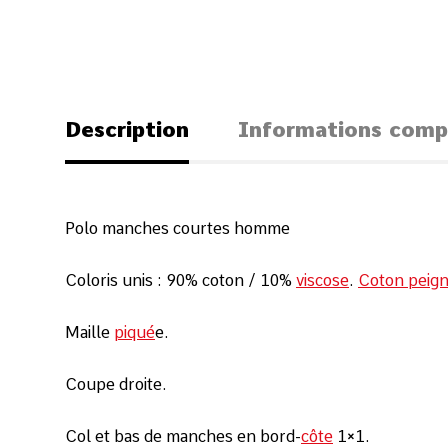
Description
Informations comp
Polo manches courtes homme
Coloris unis : 90% coton / 10%
viscose
.
Coton peig
Maille
piqué
e.
Coupe droite.
Col et bas de manches en bord-
côte
1×1.