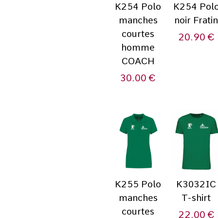
K254 Polo
K254 Pol
manches
noir Frati
courtes
20.90
€
homme
COACH
30.00
€
K255 Polo
K3032IC
manches
T-shirt
courtes
22.00
€