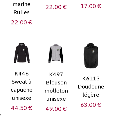
marine
17.00
€
22.00
€
Rulles
22.00
€
K446
K497
K6113
Sweat à
Blouson
Doudoune
capuche
molleton
légère
unisexe
unisexe
63.00
€
44.50
€
49.00
€
e