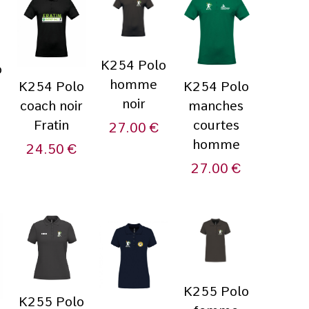
K254 Polo
o
homme
K254 Polo
K254 Polo
noir
coach noir
manches
Fratin
courtes
27.00
€
homme
24.50
€
27.00
€
K255 Polo
K255 Polo