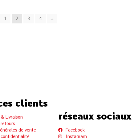
1
2
3
4
→
ces clients
réseaux sociaux
& Livraison
 retours
générales de vente
Facebook
 confidentialité
Instagram