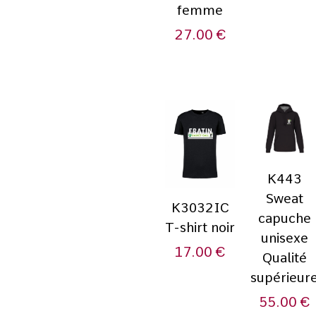
femme
27.00
€
K443
Sweat
K3032IC
capuche
T-shirt noir
unisexe
17.00
€
Qualité
supérieur
55.00
€