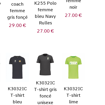
femme
o
K255 Polo
coach
noir
n
femme
femme
27.00
€
bleu Navy
gris fonçé
Rulles
29.00
€
27.00
€
K3032IC
K3032IC
K3032IC
T-shirt gris
T-shirt
T-shirt
foncé
bleu
lime
unisexe