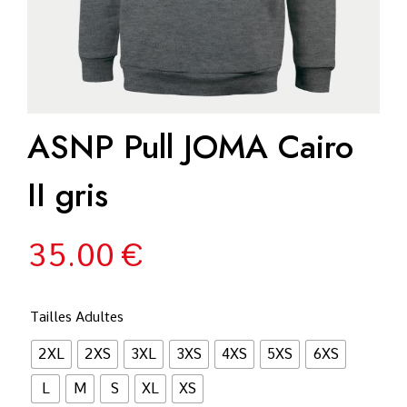
ASNP Pull JOMA Cairo
II gris
35.00
€
Tailles Adultes
2XL
2XS
3XL
3XS
4XS
5XS
6XS
L
M
S
XL
XS