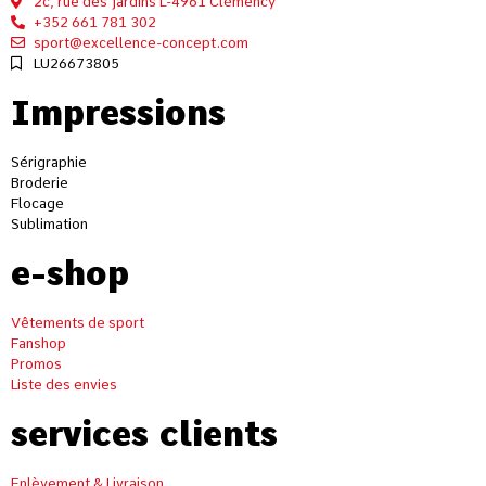
2c, rue des Jardins L-4961 Clémency
+352 661 781 302
sport@excellence-concept.com
LU26673805
Impressions
Sérigraphie
Broderie
Flocage
Sublimation
e-shop
Vêtements de sport
Fanshop
Promos
Liste des envies
services clients
Enlèvement & Livraison